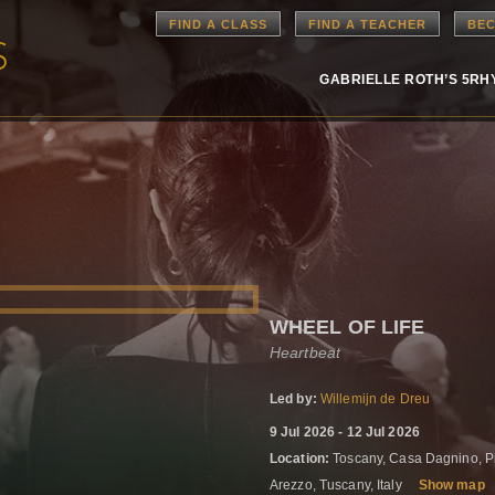
FIND A CLASS
FIND A TEACHER
BEC
GABRIELLE ROTH’S 5R
WHEEL OF LIFE
Heartbeat
Led by:
Willemijn de Dreu
9 Jul 2026 - 12 Jul 2026
Location:
Toscany, Casa Dagnino, Pi
Arezzo, Tuscany, Italy
Show map