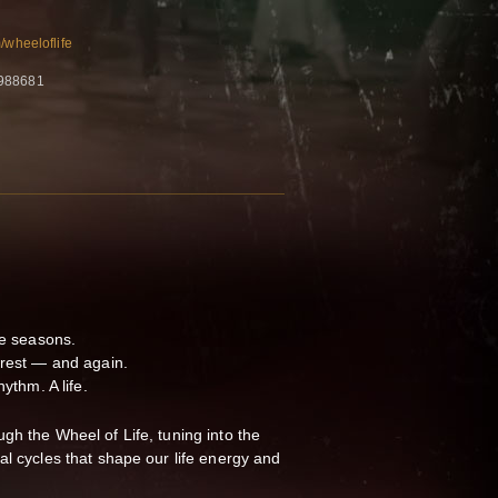
/wheeloflife
988681
he seasons.
 rest — and again.
hythm. A life.
gh the Wheel of Life, tuning into the
al cycles that shape our life energy and