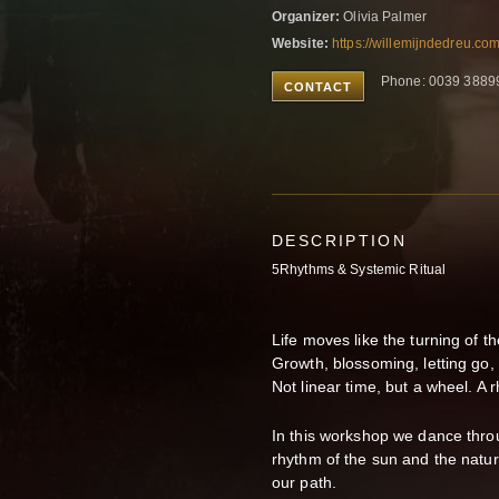
Organizer:
Olivia Palmer
Website:
https://willemijndedreu.com
Phone: 0039 3889
CONTACT
DESCRIPTION
5Rhythms & Systemic Ritual
Life moves like the turning of t
Growth, blossoming, letting go,
Not linear time, but a wheel. A r
In this workshop we dance throu
rhythm of the sun and the natur
our path.