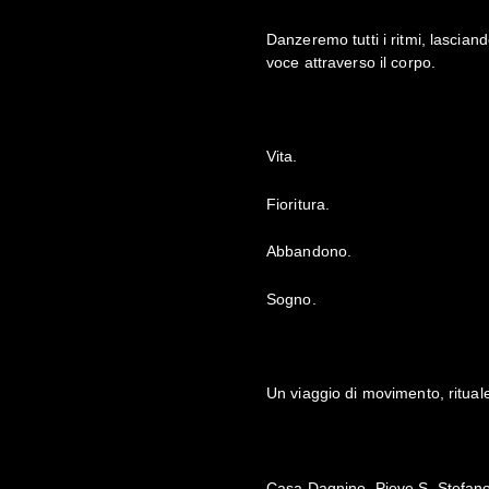
Danzeremo tutti i ritmi, lascian
voce attraverso il corpo.
Vita.
Fioritura.
Abbandono.
Sogno.
Un viaggio di movimento, ritual
Casa Dagnino, Pieve S. Stefan