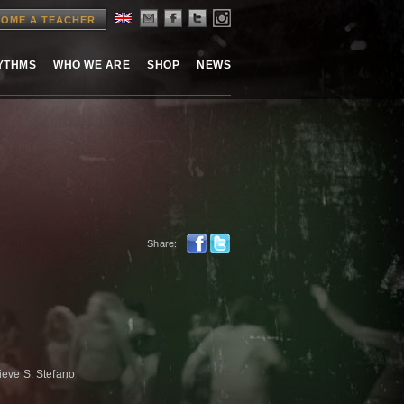
OME A TEACHER
HYTHMS
WHO WE ARE
SHOP
NEWS
Share:
eve S. Stefano