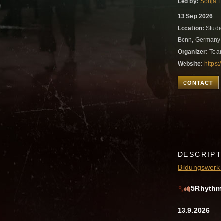
Led by:
Sonja 
13 Sep 2026
Location:
Studi
Bonn, German
Organizer:
Team
Website:
https
CONTACT
DESCRIP
Bildungswerk 
5Rhythm
13.9.2026