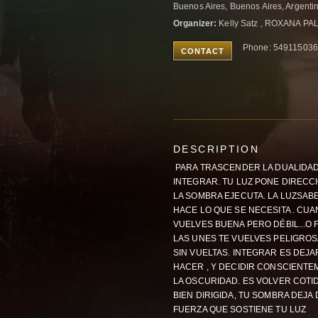
Buenos Aires, Buenos Aires, Argenti
Organizer:
Kelly Satz , ROXANA P
Phone: 54911503
CONTACT
DESCRIPTION
PARA TRASCENDER LA DUALIDAD N
INTEGRAR. TU LUZ PONE DIRECCI
LA SOMBRA EJECUTA. LA LUZSAB
HACE LO QUE SE NECESITA . CUA
VUELVES BUENA PERO DÉBIL...O
LAS UNES TE VUELVES PELIGROSA E
SIN VUELTAS. INTEGRAR ES DEJ
HACER , Y DECIDIR CONSCIENTE
LA OSCURIDAD. ES VOLVER COTI
BIEN DIRIGIDA, TU SOMBRA DEJA 
FUERZA QUE SOSTIENE TU LUZ