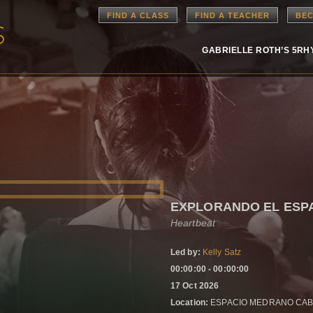
FIND A CLASS
FIND A TEACHER
BEC
GABRIELLE ROTH’S 5R
EXPLORANDO EL ESP
Heartbeat
Led by:
Kelly Satz
00:00:00 - 00:00:00
17 Oct 2026
Location:
ESPACIO MEDRANO CAB