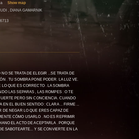
na
Show map
ALUDI , DIANA GAMARNIK
66713
O SE TRATA DE ELEGIR ...SE TRATA DE
ÓN . TU SOMBRA PONE PODER. LA LUZ VE.
E LO QUE ES CORRECTO . LA SOMBRA
NDO LAS SEPARAS , LAS ROMPES : O TE
 FUERTE PERO SIN CONCIENCIA. CUANDO
N EL BUEN SENTIDO : CLARA ... FIRME ...
AR DE NEGAR LO QUE ERES CAPAZ DE
MENTE CÓMO USARLO . NO ES REPRIMIR
DIANO EL ACTO DE ACEPTARLA . PORQUE
DE SABOTEARTE... Y SE CONVIERTE EN LA