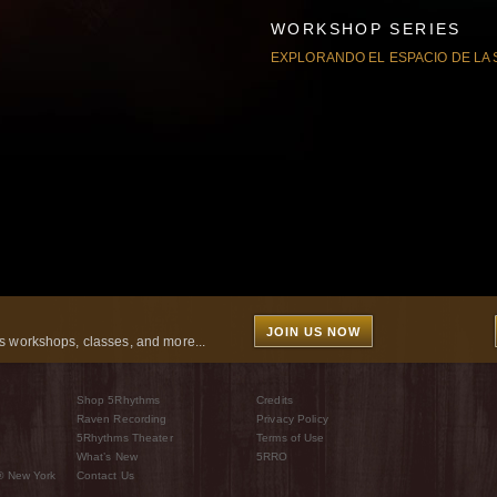
WORKSHOP SERIES
EXPLORANDO EL ESPACIO DE LA
JOIN US NOW
 workshops, classes, and more...
Shop 5Rhythms
Credits
Raven Recording
Privacy Policy
5Rhythms Theater
Terms of Use
What’s New
5RRO
® New York
Contact Us