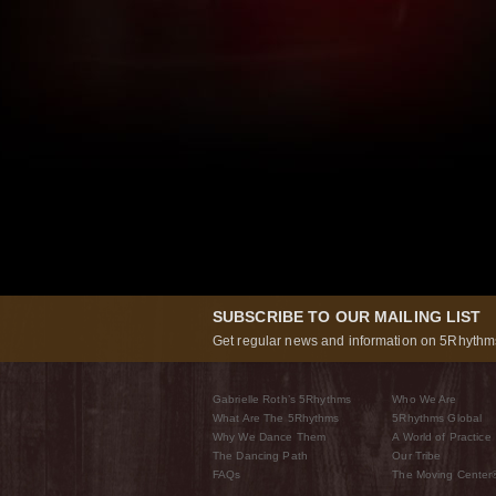
SUBSCRIBE TO OUR MAILING LIST
Get regular news and information on 5Rhythms
Gabrielle Roth’s 5Rhythms
Who We Are
What Are The 5Rhythms
5Rhythms Global
Why We Dance Them
A World of Practice
The Dancing Path
Our Tribe
FAQs
The Moving Center