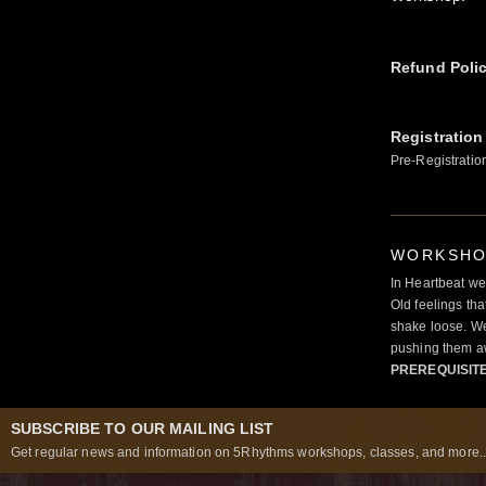
Refund Poli
Registration
Pre-Registratio
WORKSHOP
In Heartbeat we
Old feelings tha
shake loose. We
pushing them a
PREREQUISIT
SUBSCRIBE TO OUR MAILING LIST
Get regular news and information on 5Rhythms workshops, classes, and more..