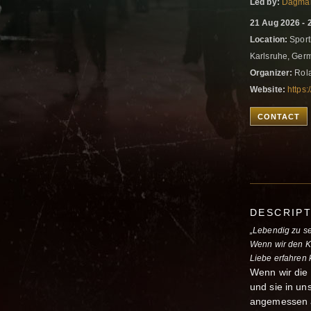
Led by:
Dagma
21 Aug 2026 - 
Location:
Sport
Karlsruhe, Ge
Organizer:
Rola
Website:
https
CONTACT
DESCRIP
„Lebendig zu se
Wenn wir den Kö
Liebe erfahren 
Wenn wir die
und sie in un
angemessen a