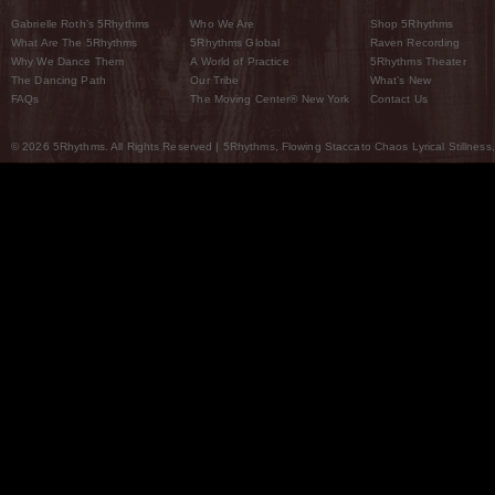
Gabrielle Roth’s 5Rhythms
Who We Are
Shop 5Rhythms
What Are The 5Rhythms
5Rhythms Global
Raven Recording
Why We Dance Them
A World of Practice
5Rhythms Theater
The Dancing Path
Our Tribe
What’s New
FAQs
The Moving Center® New York
Contact Us
© 2026 5Rhythms. All Rights Reserved | 5Rhythms, Flowing Staccato Chaos Lyrical Stillness