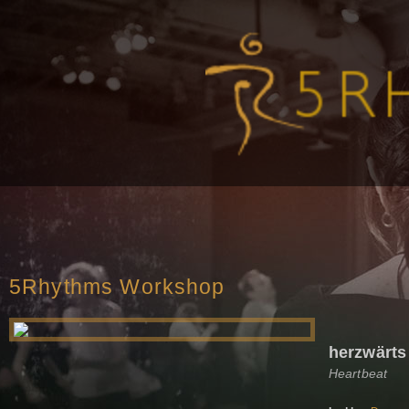
5Rhythms Workshop
herzwärts
Heartbeat