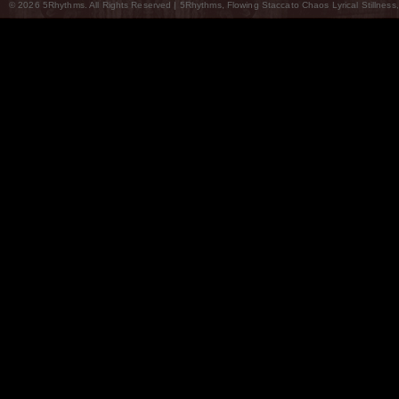
© 2026 5Rhythms. All Rights Reserved | 5Rhythms, Flowing Staccato Chaos Lyrical Stillness