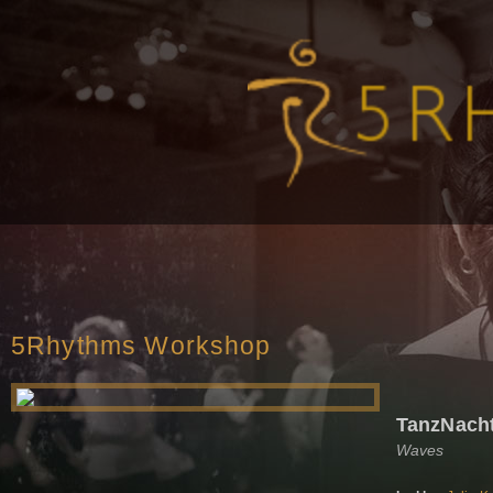
5Rhythms Workshop
TanzNacht
Waves