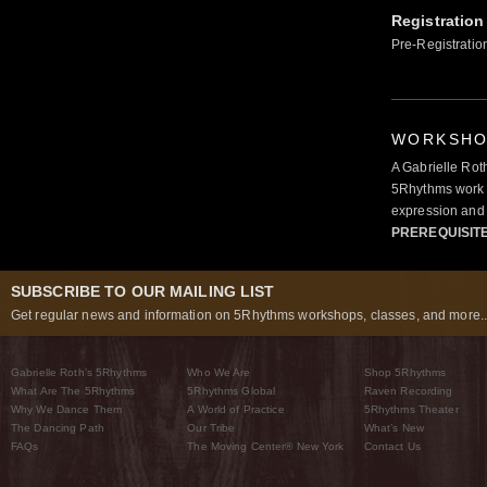
Registration
Pre-Registratio
WORKSHOP
A Gabrielle Rot
5Rhythms work 
expression and 
PREREQUISIT
SUBSCRIBE TO OUR MAILING LIST
Get regular news and information on 5Rhythms workshops, classes, and more..
Gabrielle Roth’s 5Rhythms
Who We Are
Shop 5Rhythms
What Are The 5Rhythms
5Rhythms Global
Raven Recording
Why We Dance Them
A World of Practice
5Rhythms Theater
The Dancing Path
Our Tribe
What’s New
FAQs
The Moving Center® New York
Contact Us