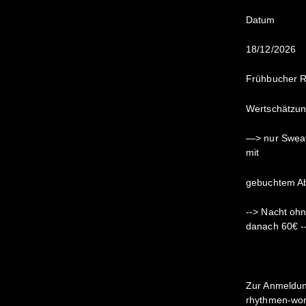
Datum
18/12/2026
Frühbucher R
Wertschätzu
—> nur Sweat
mit
gebuchtem Abo
--> Nacht oh
danach 60€ -
Zur Anmeldun
rhythmen-wor