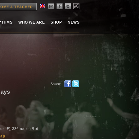
OME A TEACHER
HYTHMS
WHO WE ARE
SHOP
NEWS
Share:
ways
dio F), 336 rue du Roi
map