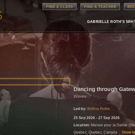
FIND A CLASS
FIND A TEACHER
BEC
GABRIELLE ROTH’S 5R
Dancing through Gate
Waves
Led by:
Bettina Rothe
25 Sep 2026 - 27 Sep 2026
Location:
Maison pour la Danse (Stu
Quebec, Quebec, Canada
Show 