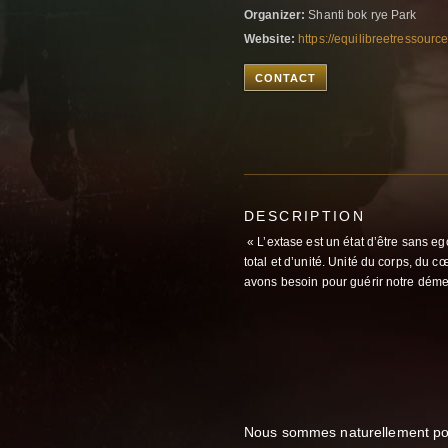
Organizer:
Shanti bok rye Park
Website:
https://equilibreetressou
CONTACT
DESCRIPTION
« L’extase est un état d’être sans eg
total et d’unité. Unité du corps, du c
avons besoin pour guérir notre dém
Nous sommes naturellement port