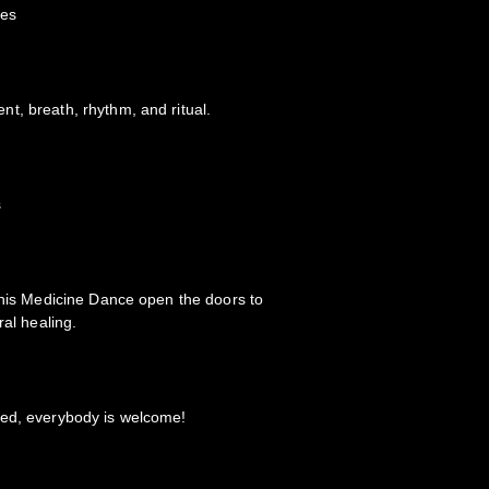
tes
t, breath, rhythm, and ritual.
s
this Medicine Dance open the doors to
ral healing.
ded, everybody is welcome!