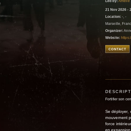
Led by:
Amelie
21 Nov 2026 - 
Location:
-, -
Marseille, Fran
Organizer:
Anne
Website:
https
CONTACT
DESCRIP
Fortifier son ce
Se déployer, c
mouvement peu
force intérieu
en expansion 