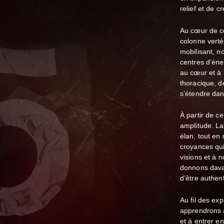
relief et de cr
Au cœur de ce
colonne vertéb
mobilisant, no
centres d’éne
au cœur et à 
thoracique, d
s’étendre dans
À partir de ce
amplitude. La
élan, tout en 
croyances qui
visions et à n
donnons dava
d’être authen
Au fil des ex
apprendrons à
et à entrer e