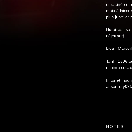
enracinée et 
mais à laisse
plus juste et
Horaires : s
déjeuner).
Lieu : Marsei
Tarif : 150€ o
minima socia
Infos et Insc
ansomory02
NOTES