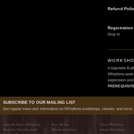
Refund Poli
Registration
Drop In
WORKSHOP
A Gabrielle Rot
5Rhythms work 
expression and 
PREREQUISIT
SUBSCRIBE TO OUR MAILING LIST
Get regular news and information on 5Rhythms workshops, classes, and more..
Gabrielle Roth’s 5Rhythms
Who We Are
Shop 5Rhythms
What Are The 5Rhythms
5Rhythms Global
Raven Recording