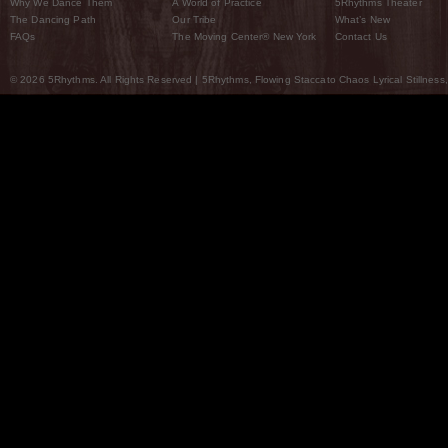
Why We Dance Them
A World of Practice
5Rhythms Theater
The Dancing Path
Our Tribe
What’s New
FAQs
The Moving Center® New York
Contact Us
© 2026 5Rhythms. All Rights Reserved | 5Rhythms, Flowing Staccato Chaos Lyrical Stillness